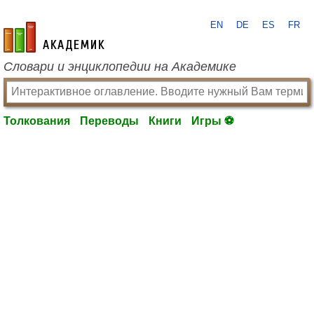
EN
DE
ES
FR
academic.ru
Словари и энциклопедии на Академике
Толкования
Переводы
Книги
Игры ⚽